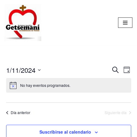
Saltar
al
contenido
1/11/2024
Naveg
Na
Buscar
Día
Seleccionar
de
de
No hay eventos programados.
fecha.
vis
búsqu
de
y
Ev
vistas
Día anterior
Siguiente día
de
Suscribirse al calendario
Event