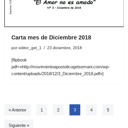
Carta mes de Diciembre 2018
por
editor_get_1
23 diciembre, 2018
[flipbook
pdf=»http://movimientoapostolicogetsemani.com/wp-
content/uploads/2018/12/3_Diciembre_2018.pdf»]
« Anterior
1
2
3
4
5
Siguiente »